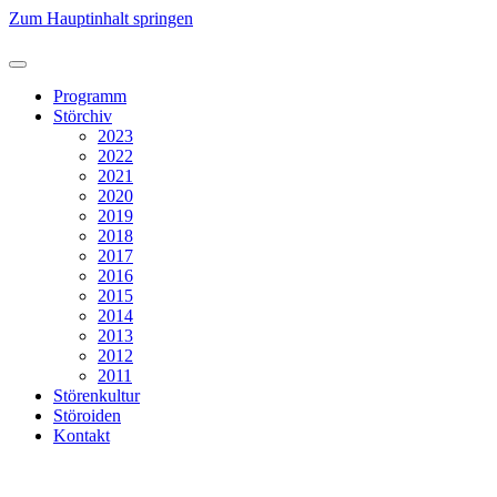
Zum Hauptinhalt springen
Programm
Störchiv
2023
2022
2021
2020
2019
2018
2017
2016
2015
2014
2013
2012
2011
Störenkultur
Störoiden
Kontakt