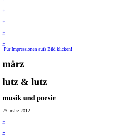
+
+
+
+
Für Impressionen aufs Bild klicken!
märz
lutz & lutz
musik und poesie
25. märz 2012
+
+