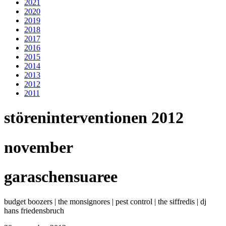
2021
2020
2019
2018
2017
2016
2015
2014
2013
2012
2011
störeninterventionen 2012
november
garaschensuaree
budget boozers | the monsignores | pest control | the siffredis | dj
hans friedensbruch