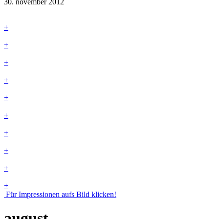
30. november 2012
+
+
+
+
+
+
+
+
+
+
Für Impressionen aufs Bild klicken!
august